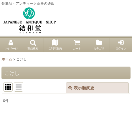
骨董品・アンティーク食器の通販
マイページ
商品検索
ご利用案内
カート
カテゴリ
ログイン
ホーム
>
こけし
こけし
表示順変更
閉じる
0
件
表示数
:
並び順
: