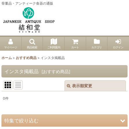
骨董品・アンティーク食器の通販
マイページ
商品検索
ご利用案内
カート
カテゴリ
ログイン
ホーム
>
おすすめ商品
>
インスタ掲載品
インスタ掲載品
[
おすすめ商品
]
表示順変更
閉じる
0
件
表示数
:
並び順
:
特集で絞り込む