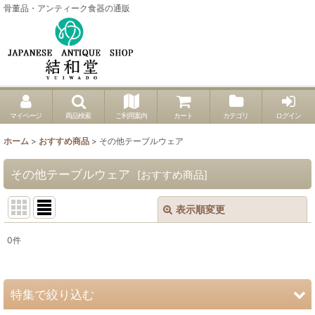
骨董品・アンティーク食器の通販
マイページ
商品検索
ご利用案内
カート
カテゴリ
ログイン
ホーム
>
おすすめ商品
>
その他テーブルウェア
その他テーブルウェア
[
おすすめ商品
]
表示順変更
閉じる
0
件
表示数
:
並び順
:
特集で絞り込む