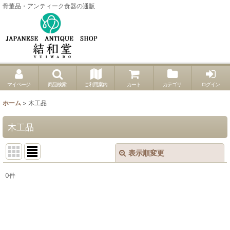
骨董品・アンティーク食器の通販
マイページ
商品検索
ご利用案内
カート
カテゴリ
ログイン
ホーム
>
木工品
木工品
表示順変更
閉じる
0
件
表示数
:
並び順
: