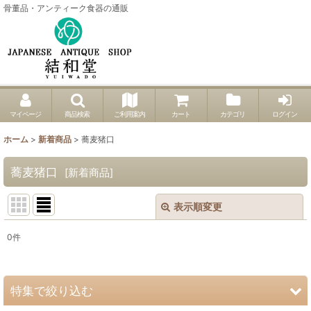
骨董品・アンティーク食器の通販
マイページ
商品検索
ご利用案内
カート
カテゴリ
ログイン
ホーム
>
新着商品
>
蕎麦猪口
蕎麦猪口
[
新着商品
]
表示順変更
閉じる
0
件
表示数
:
並び順
:
特集で絞り込む