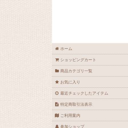
皿
小皿
豆皿
向付
ホーム
鉢
ショッピングカート
酒器
商品カテゴリ一覧
膾皿
お気に入り
最近チェックしたアイテム
蓋碗
特定商取引法表示
花器
ご利用案内
アウトレット
参加ショップ