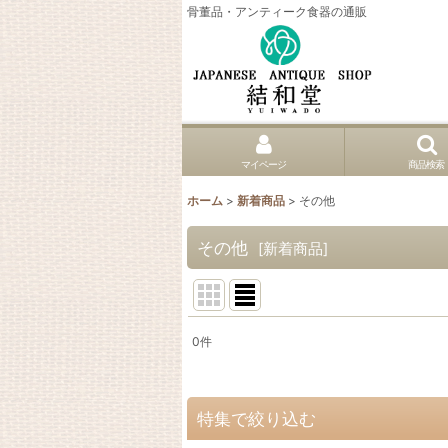
骨董品・アンティーク食器の通販
マイページ
商品検索
ホーム
>
新着商品
>
その他
その他
[
新着商品
]
0
件
表示数
:
並び順
:
特集で絞り込む