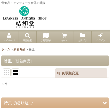
骨董品・アンティーク食器の通販
マイページ
商品検索
ご利用案内
カート
カテゴリ
ログイン
ホーム
>
新着商品
>
膾皿
膾皿
[
新着商品
]
表示順変更
閉じる
0
件
表示数
:
並び順
:
特集で絞り込む